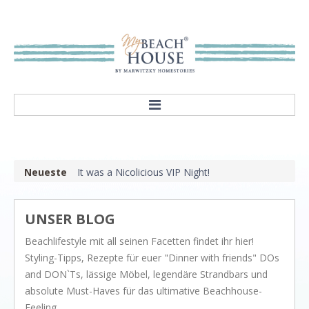
HOME
ABOUT
Neueste
It was a Nicolicious VIP Night!
Our mission
Showroom
UNSER BLOG
STYLES
Beachlifestyle mit all seinen Facetten findet ihr hier!
Rivièra Style
Styling-Tipps, Rezepte für euer "Dinner with friends" DOs
Hampton Style
and DON`Ts, lässige Möbel, legendäre Strandbars und
absolute Must-Haves für das ultimative Beachhouse-
Nordic Style
Feeling.