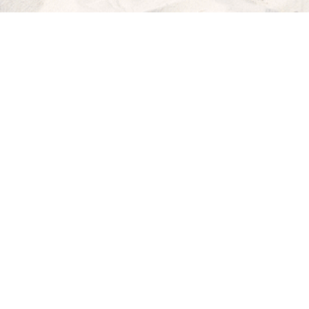
ICH
WILL
MEER!
MY BEACHHOUSE
fühlt sich gut an: lässiger Lifestyle, maritimes Flair,
relaxte Möbel von klassisch bis modern. Dazu die passenden Deco-
Musthaves, Blog-Tipps von der coolen Strandbar bis zum köstlichen
Rezept für dein "Dinner with Friends" und sogar noch die richtigen
Strandklamotten.
Holt dir dein Beachfeeling nach Hause!
INSTRAGRAM FEED