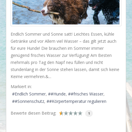
I love my dog!
Wusstet Ihr schon?
Behind the scenes...
Endlich Sommer und Sonne satt! Leichtes Essen, kühle
Enjoy!
Getränke und vor Allem viel Wasser – das gilt jetzt auch
für eure Hunde! Die brauchen im Sommer immer
Events
genügend frisches Wasser zur Verfügung! Am Besten
Lässige Möbel
mehrmals pro Tag den Napf neu füllen und nicht
stundenlang in der Sonne stehen lassen, damit sich keine
Must have
Keime vermehren.&...
Strände
Markiert in:
Styling
Endlich Sommer
#Hunde
#frisches Wasser
#Sonnenschutz
#Körpertemperatur regulieren
Kramkiste
KONTAKT
Bewerte diesen Beitrag:
1
Kontaktformular