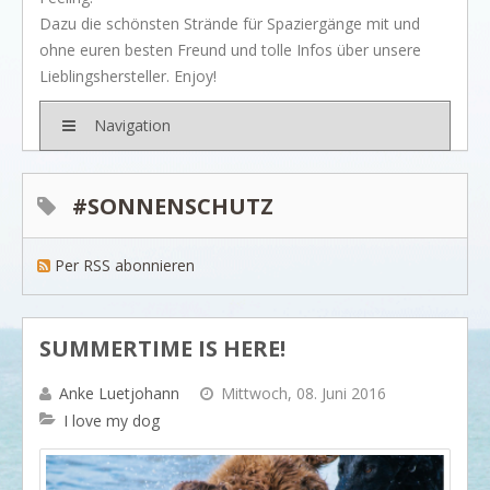
BRANDS
Dazu die schönsten Strände für Spaziergänge mit und
Rivièra Maison
ohne euren besten Freund und tolle Infos über unsere
Lieblingshersteller. Enjoy!
Ocean House
Gervasoni
Navigation
Neptune
Dash & Albert
#SONNENSCHUTZ
Ilse Jacobsen
Per RSS abonnieren
Artwood
PROJEKTE
SHOP
SUMMERTIME IS HERE!
BLOG
Anke Luetjohann
Mittwoch, 08. Juni 2016
Legendäre Strandbars
I love my dog
DOs and DON`Ts
Dinner with friends