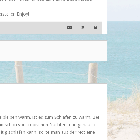
Wusstet Ihr schon?
steller. Enjoy!
Behind the scenes...
Enjoy!
Events
Lässige Möbel
Must have
Strände
Styling
Kramkiste
 bleiben warm, ist es zum Schlafen zu warm. Bei
 man schon von tropischen Nächten, und genau so
nftig schlafen kann, sollte man aus der Not eine