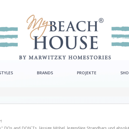
STYLES
BRANDS
PROJEKTE
SHO
ra Style
Rivièra Maison
ton Style
Ocean House
c Style
Gervasoni
!
Neptune
ends" DOs and DON`Ts, lässige Möbel, legendäre Strandbars und absol