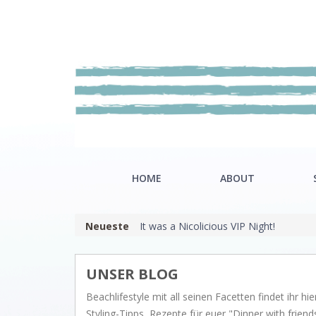
HOME
ABOUT
Neueste
It was a Nicolicious VIP Night!
Our mission
Riviè
Showroom
Hamp
UNSER BLOG
Nordi
Beachlifestyle mit all seinen Facetten findet ihr hier
Styling-Tipps, Rezepte für euer "Dinner with fri