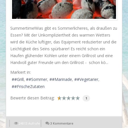
I love my dog!
Wusstet Ihr schon?
Behind the scenes...
​Summertime!Was gibt es Sommerlicheres, als draußen zu
Essen? Mit der Unkompliziertheit des warmen Wetters
Enjoy!
wird die Küche luftiger, das Equipment reduzierter und die
Events
Leichtigkeit des Seins spürbarer! Es reicht schon ein
Haufen glühender Kohlen unter einem Grillrost und eine
Lässige Möbel
Handvoll guter Freunde um den Grillrost - schon kö...
Must have
Markiert in:
Strände
#Grill
#Sommer
#Marinade
#Vegetarier
#FrischeZutaten
Styling
Bewerte diesen Beitrag:
Kramkiste
1
KONTAKT
Kontaktformular
24013 Aufrufe
3 Kommentare
EN