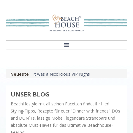
HOME
ABOUT
Neueste
It was a Nicolicious VIP Night!
Our mission
Showroom
UNSER BLOG
STYLES
Beachlifestyle mit all seinen Facetten findet ihr hier!
Rivièra Style
Styling-Tipps, Rezepte für euer "Dinner with friends" DOs
Hampton Style
and DON`Ts, lässige Möbel, legendäre Strandbars und
absolute Must-Haves für das ultimative Beachhouse-
Nordic Style
Feeling.