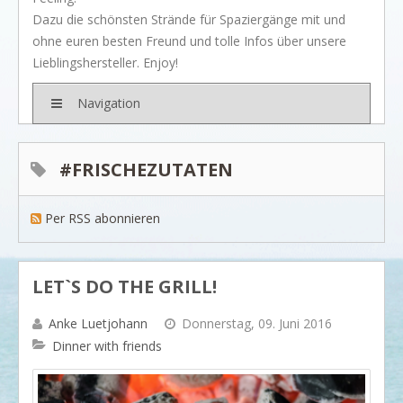
BRANDS
Dazu die schönsten Strände für Spaziergänge mit und
Rivièra Maison
ohne euren besten Freund und tolle Infos über unsere
Lieblingshersteller. Enjoy!
Ocean House
Gervasoni
Navigation
Neptune
Dash & Albert
#FRISCHEZUTATEN
Ilse Jacobsen
Per RSS abonnieren
Artwood
PROJEKTE
SHOP
LET`S DO THE GRILL!
BLOG
Anke Luetjohann
Donnerstag, 09. Juni 2016
Legendäre Strandbars
Dinner with friends
DOs and DON`Ts
Dinner with friends