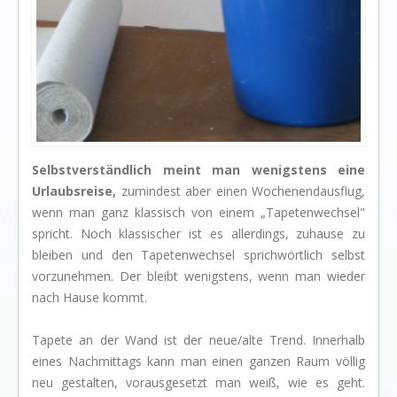
I love my dog!
Wusstet Ihr schon?
Behind the scenes...
Enjoy!
Events
Selbstverständlich meint man wenigstens eine
Lässige Möbel
Urlaubsreise,
zumindest aber einen Wochenendausflug,
Must have
wenn man ganz klassisch von einem „Tapetenwechsel"
spricht. Noch klassischer ist es allerdings, zuhause zu
Strände
bleiben und den Tapetenwechsel sprichwörtlich selbst
Styling
vorzunehmen. Der bleibt wenigstens, wenn man wieder
nach Hause kommt.
Kramkiste
KONTAKT
Tapete an der Wand ist der neue/alte Trend. Innerhalb
Kontaktformular
eines Nachmittags kann man einen ganzen Raum völlig
neu gestalten, vorausgesetzt man weiß, wie es geht.