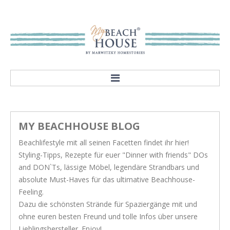
HOME
ABOUT
MY BEACHHOUSE BLOG
Our mission
Beachlifestyle mit all seinen Facetten findet ihr hier!
Showroom
Styling-Tipps, Rezepte für euer "Dinner with friends" DOs
STYLES
and DON`Ts, lässige Möbel, legendäre Strandbars und
absolute Must-Haves für das ultimative Beachhouse-
Rivièra Style
Feeling.
Hampton Style
Dazu die schönsten Strände für Spaziergänge mit und
ohne euren besten Freund und tolle Infos über unsere
Nordic Style
Lieblingshersteller. Enjoy!