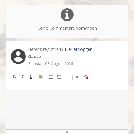
Keine Kommentare vorhanden
Bereits registriert?
Hier einloggen
Gäste
Samstag, 08. August 2026
-
-
-
-
-
-
-
-
-
-
-
-
-
-
-
-
-
-
-
-
-
-
-
-
-
-
-
-
-
-
-
-