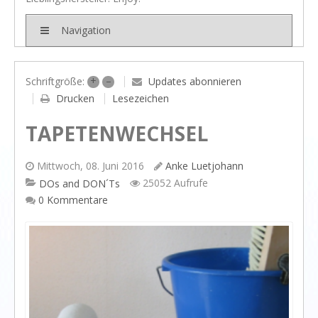
BRANDS
Rivièra Maison
Navigation
Ocean House
Gervasoni
+
–
Updates abonnieren
Schriftgröße:
Drucken
Lesezeichen
Neptune
TAPETENWECHSEL
Dash & Albert
Ilse Jacobsen
Mittwoch, 08. Juni 2016
Anke Luetjohann
Artwood
25052 Aufrufe
DOs and DON´Ts
0 Kommentare
PROJEKTE
SHOP
BLOG
Legendäre Strandbars
DOs and DON`Ts
Dinner with friends